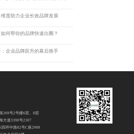
多维度助力企业长效品牌发展
司如何帮你的品牌快速出圈？
司：企业品牌跃升的幕后推手
269号2号楼6层、8层
道3398号2307
四环中路82号C座2908