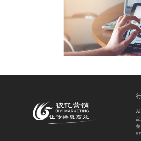
A
品
整
S