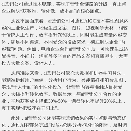
ai营销公司通过技术赋能，实现了营销全链路的升级，真正帮
企业解决“获客难、转化低、成本高”的核心痛点。
从效率层面来看，ai营销公司可通过AIGC技术实现创意内
容的工业化生产，秒级生成文案、图片、短视频等素材，相较
于传统人工创作，效率提升70%以上，同时能生成海量内容变
体，满足不同渠道、不同受众的投放需求，彻底解决企业“内
容荒”问题。例如，电商企业合作ai营销公司后，可快速生成适
配抖音、小红书、淘宝等多平台的产品文案和直播脚本，无需
投入大量文案、设计人力。
从精准度来看，ai营销公司依托大数据和机器学习算法，
能精准拆解用户画像，分析用户行为、兴趣偏好和消费意图，
实现“千人千面”的个性化投放，让营销内容精准触达目标受
众，大幅提升转化效率。数据显示，与ai营销公司合作的企
业，平均获客成本降低30%-50%，询盘转化率提升20%以上，
真正实现“把钱花在刀刃上”。
此外，ai营销公司还能实现营销效果的实时监测与动态优
化，通过AI智能体完成“投放-监测-分析-优化”的闭环，及时调