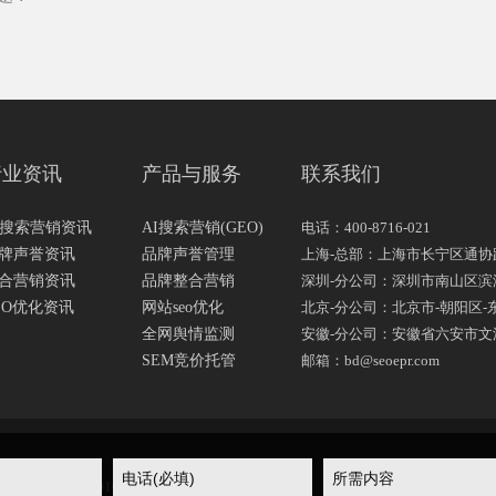
行业资讯
产品与服务
联系我们
I搜索营销资讯
AI搜索营销(GEO)
电话：400-8716-021
牌声誉资讯
品牌声誉管理
上海-总部：上海市长宁区通协路
合营销资讯
品牌整合营销
深圳-分公司：深圳市南山区滨海大
EO优化资讯
网站seo优化
北京-分公司：北京市-朝阳区-东
全网舆情监测
安徽-分公司：安徽省六安市文
SEM竞价托管
邮箱：bd@seoepr.com
沪公网安备 31010502006463号