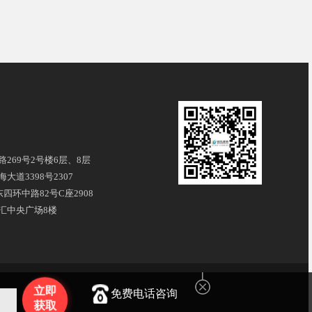
269号2号楼6层、8层
道3398号2307
四环中路82号C座2908
汇中央广场8楼
立即
免费电话咨询
获取