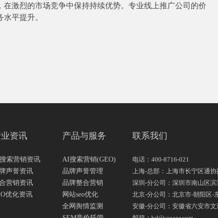
，在激烈的市场竞争中保持持续优势。专业线上推广公司的价
务水平提升。
行业资讯
产品与服务
联系我们
I搜索营销资讯
AI搜索营销(GEO)
电话：400-8716-021
牌声誉资讯
品牌声誉管理
上海-总部：上海市长宁区通协路
合营销资讯
品牌整合营销
深圳-分公司：深圳市南山区滨海大
EO优化资讯
网站seo优化
北京-分公司：北京市-朝阳区-东
全网舆情监测
安徽-分公司：安徽省六安市文
SEM竞价托管
邮箱：bd@seoepr.com