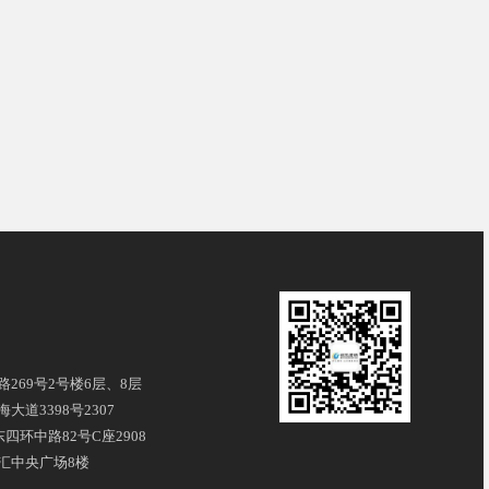
269号2号楼6层、8层
道3398号2307
四环中路82号C座2908
汇中央广场8楼