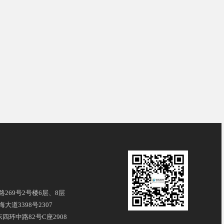
269号2号楼6层、8层
道3398号2307
四环中路82号C座2908